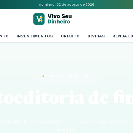
domingo, 02 de agosto de 2026
NTO
INVESTIMENTOS
CRÉDITO
DÍVIDAS
RENDA E
VIVO SEU DINHEIRO
to
editoria de f
réstimos, financiamento, score, juros e cuidados antes 
crédito.