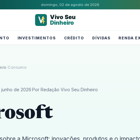
domingo, 02 de agosto de 2026
NTO
INVESTIMENTOS
CRÉDITO
DÍVIDAS
RENDA E
eiro
/
Consumo
 junho de 2026
·
Por Redação Vivo Seu Dinheiro
rosoft
sobre a Microsoft: inovações, produtos e o impacto