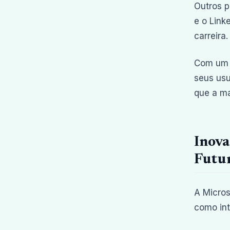
Outros p
e o Link
carreira.
Com um p
seus usu
que a m
Inova
Futu
A Micros
como int