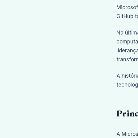
Microsof
GitHub t
Na últim
computaç
lideranç
transfo
A histór
tecnolo
Princ
A Micros