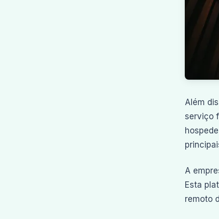
Além dis
serviço 
hospedem
principa
A empre
Esta pla
remoto d