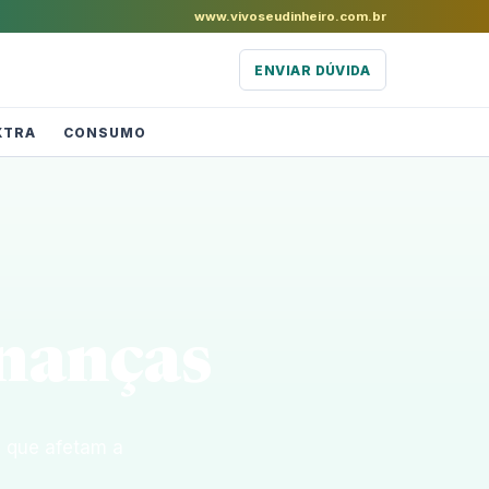
www.vivoseudinheiro.com.br
ENVIAR DÚVIDA
XTRA
CONSUMO
inanças
s que afetam a