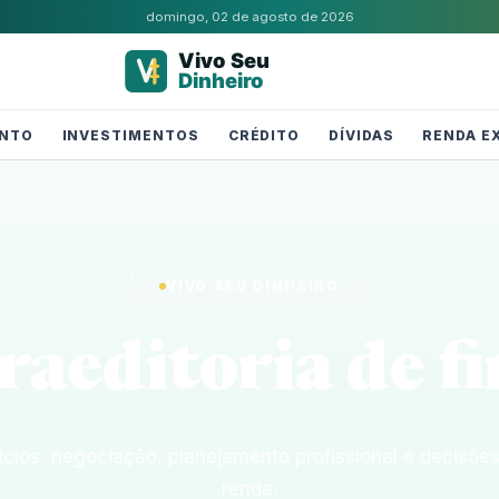
domingo, 02 de agosto de 2026
NTO
INVESTIMENTOS
CRÉDITO
DÍVIDAS
RENDA E
VIVO SEU DINHEIRO
ra
editoria de f
fícios, negociação, planejamento profissional e decisõe
renda.