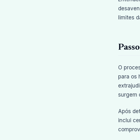
desavenç
limites da
Passo
O proces
para os 
extrajud
surgem d
Após det
inclui c
comprova