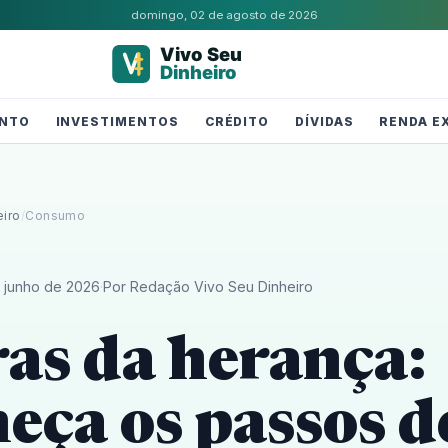
domingo, 02 de agosto de 2026
NTO
INVESTIMENTOS
CRÉDITO
DÍVIDAS
RENDA E
eiro
/
Consumo
 junho de 2026
·
Por Redação Vivo Seu Dinheiro
as da herança:
eça os passos d