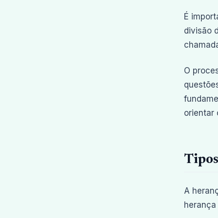
É import
divisão 
chamada 
O proces
questões
fundamen
orientar
Tipos
A heranç
herança 