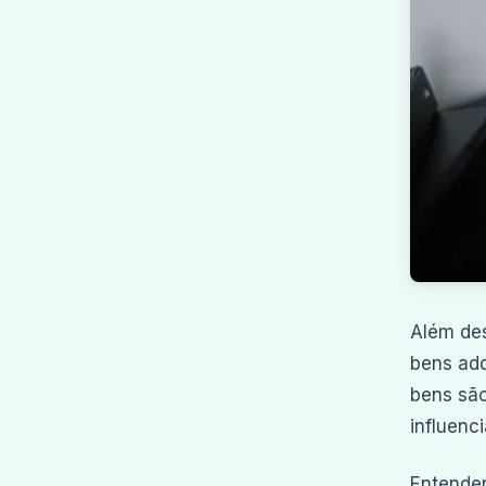
Além des
bens adq
bens são
influenc
Entender