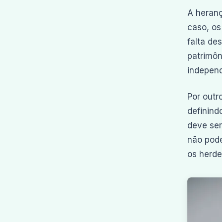
A heranç
caso, os
falta de
patrimôn
independ
Por outr
definind
deve ser
não pode
os herde