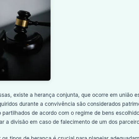
sas, existe a herança conjunta, que ocorre em união 
uiridos durante a convivência são considerados patri
 partilhados de acordo com o regime de bens escolhido
iar a divisão em caso de falecimento de um dos parceiro
 os tipos de herança é crucial para planejar adequada